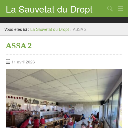
La Sauvetat du Dropt
Chercher
Accueil
Vous êtes ici :
La Sauvetat du Dropt
/
ASSA 2
Mairie
ASSA 2
Le village
Annuaire Pro
11 avril 2026
Écoles
Archives
Agenda 2026
Contact