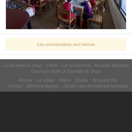
Les commentaires sont fermés
La Sauvetat du dropt - 47800 - Lot-et-Garonne - Nouvelle Aquitaine
Copyright 2026
La Sauvetat du Dropt
Accueil
Le village
Mairie
Écoles
Annuaire Pro
Contact
Mentions légales
Gestion des données personnelles