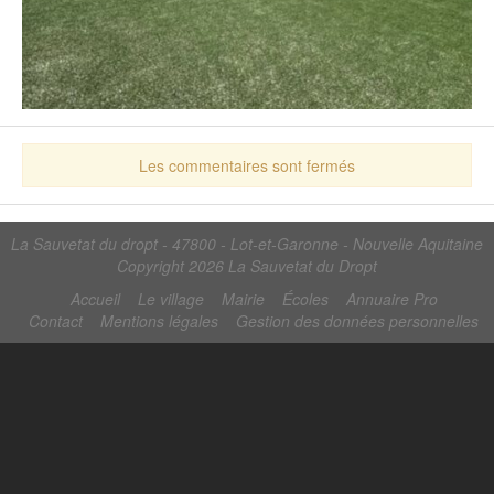
Les commentaires sont fermés
La Sauvetat du dropt - 47800 - Lot-et-Garonne - Nouvelle Aquitaine
Copyright 2026
La Sauvetat du Dropt
Accueil
Le village
Mairie
Écoles
Annuaire Pro
Contact
Mentions légales
Gestion des données personnelles