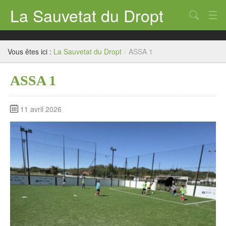
La Sauvetat du Dropt
Chercher
Accueil
Vous êtes ici :
La Sauvetat du Dropt
/
ASSA 1
Mairie
ASSA 1
Le village
Annuaire Pro
11 avril 2026
Écoles
Archives
Agenda 2026
Contact