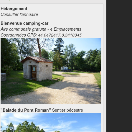
Hébergement
Consulter l'annuaire
Bienvenue camping-car
Aire communale gratuite - 4 Emplacements
Coordonnées GPS: 44.6472417,0.3418345
"Balade du Pont Roman"
Sentier pédestre