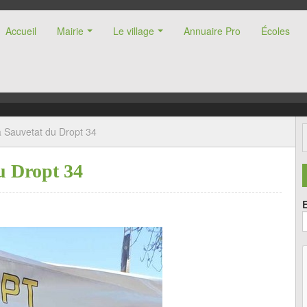
Accueil
Mairie
Le village
Annuaire Pro
Écoles
nne (47)
 Sauvetat du Dropt 34
u Dropt 34