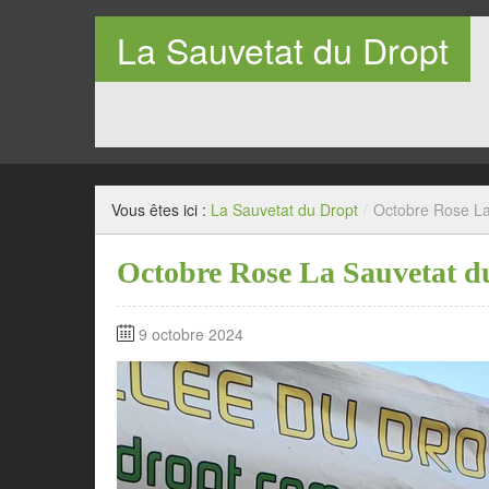
La Sauvetat du Dropt
Entre Pays de Lauzun et Pays de Duras en Lot-et-Garo
Vous êtes ici :
La Sauvetat du Dropt
/
Octobre Rose La
Octobre Rose La Sauvetat d
9 octobre 2024