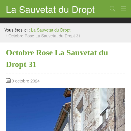
La Sauvetat du Dropt
Chercher
Accueil
Vous êtes ici :
La Sauvetat du Dropt
Mairie
/
Octobre Rose La Sauvetat du Dropt 31
Le village
Octobre Rose La Sauvetat du
Annuaire Pro
Dropt 31
Écoles
9 octobre 2024
Archives
Agenda 2026
Contact