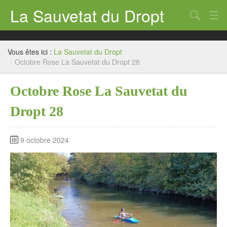
La Sauvetat du Dropt
Chercher
Accueil
Vous êtes ici :
La Sauvetat du Dropt
Mairie
/
Octobre Rose La Sauvetat du Dropt 28
Le village
Octobre Rose La Sauvetat du
Annuaire Pro
Dropt 28
Écoles
9 octobre 2024
Archives
Agenda 2026
Contact