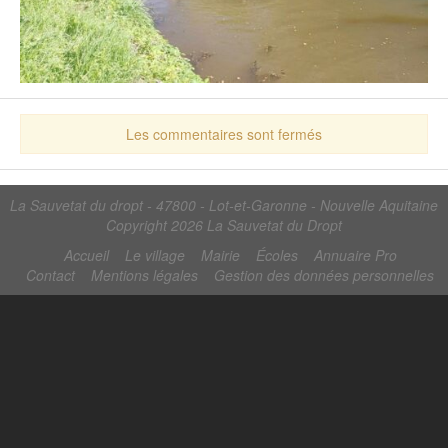
Les commentaires sont fermés
La Sauvetat du dropt - 47800 - Lot-et-Garonne - Nouvelle Aquitaine
Copyright 2026
La Sauvetat du Dropt
Accueil
Le village
Mairie
Écoles
Annuaire Pro
Contact
Mentions légales
Gestion des données personnelles