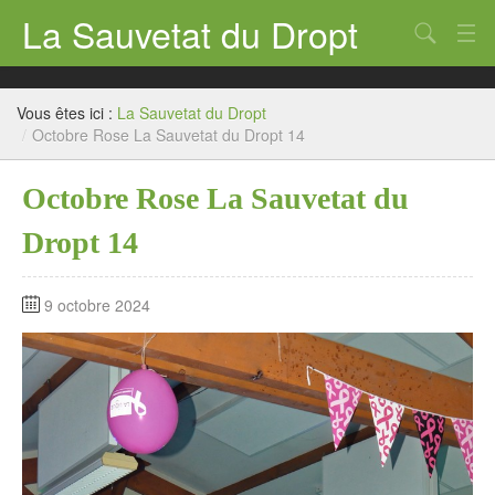
La Sauvetat du Dropt
Chercher
Accueil
Vous êtes ici :
La Sauvetat du Dropt
Mairie
/
Octobre Rose La Sauvetat du Dropt 14
Le village
Octobre Rose La Sauvetat du
Annuaire Pro
Dropt 14
Écoles
9 octobre 2024
Archives
Agenda 2026
Contact