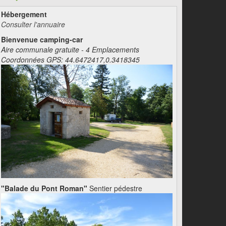
Hébergement
Consulter l'annuaire
Bienvenue camping-car
Aire communale gratuite - 4 Emplacements
Coordonnées GPS: 44.6472417,0.3418345
"Balade du Pont Roman"
Sentier pédestre