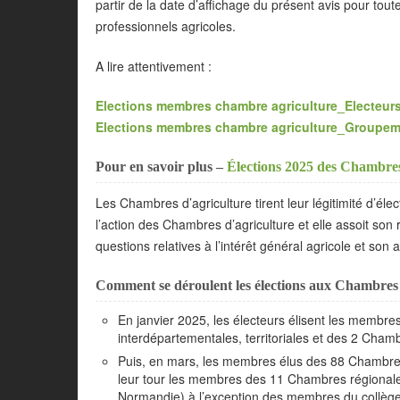
partir de la date d’affichage du présent avis pour tou
professionnels agricoles.
A lire attentivement :
Elections membres chambre agriculture_Electeurs
Elections membres chambre agriculture_Groupem
Pour en savoir plus –
Élections 2025 des Chambre
Les Chambres d’agriculture tirent leur légitimité d’élec
l’action des Chambres d’agriculture et elle assoit son
questions relatives à l’intérêt général agricole et son 
Comment se déroulent les élections aux Chambres 
En janvier 2025, les électeurs élisent les membr
interdépartementales, territoriales et des 2 Chamb
Puis, en mars, les membres élus des 88 Chambres 
leur tour les membres des 11 Chambres régionales
Normandie) à l’exception des membres du collège d