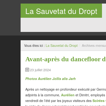
La Sauvetat du Dropt
Entre Pays de Lauzun et Pays de Duras en Lot-et-Garo
Vous êtes ici :
La Sauvetat du Dropt
/
Archives mensu
Avant-après du dancefloor d
23 juillet 2024
Photos Aurélien Jollis alis Jarh
Après un nettoyage en profondeur exécuté par Germa
adjoints à la commune,
Aurélien
et Dimitri, employés
vendredi de l’été par les joyeux visiteurs des
Soirées