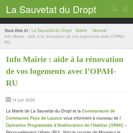
La Sauvetat du Dropt
Chercher
Accueil
Vous êtes ici :
La Sauvetat du Dropt
/
Mairie
/
Normal
/
Mairie
Info Mairie : aide à la rénovation de vos logements avec l’OPAH-
RU
Le village
Info Mairie : aide à la rénovation
Annuaire Pro
de vos logements avec l’OPAH-
Écoles
RU
Archives
Agenda 2026
14 juin 2026
Contact
La Mairie de La-Sauvetat-du-Dropt et la
Communauté de
Communes Pays de Lauzun
vous informent à nouveau de l’
Opération Programmée d’Amélioration de l’Habitat (OPAH)
–
Renouvellement Urbain (RU). Voici le courrier de Monsieur le