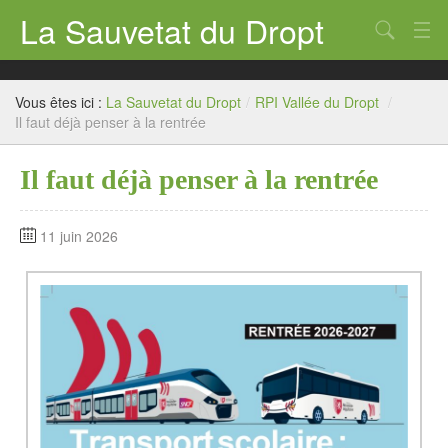
La Sauvetat du Dropt
Chercher
Accueil
Vous êtes ici :
La Sauvetat du Dropt
/
RPI Vallée du Dropt
/
Mairie
Il faut déjà penser à la rentrée
Le village
Il faut déjà penser à la rentrée
Annuaire Pro
11 juin 2026
Écoles
Archives
Agenda 2026
Contact