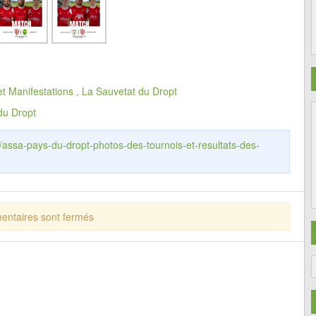
et Manifestations
,
La Sauvetat du Dropt
du Dropt
r/assa-pays-du-dropt-photos-des-tournois-et-resultats-des-
ntaires sont fermés