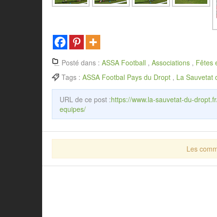
Posté dans :
ASSA Football
,
Associations
,
Fêtes 
Tags :
ASSA Footbal Pays du Dropt
,
La Sauvetat 
URL de ce post :
https://www.la-sauvetat-du-dropt.f
equipes/
Les comme