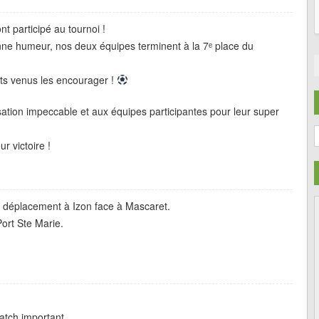
 participé au tournoi !
bonne humeur, nos deux équipes terminent à la 7ᵉ place du
ts venus les encourager !
ation impeccable et aux équipes participantes pour leur super
C
r victoire !
n déplacement à Izon face à Mascaret.
Port Ste Marie.
atch important