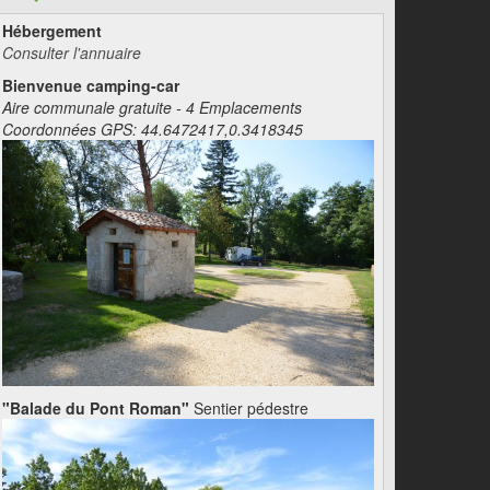
Hébergement
Consulter l'annuaire
Bienvenue camping-car
Aire communale gratuite - 4 Emplacements
Coordonnées GPS: 44.6472417,0.3418345
"Balade du Pont Roman"
Sentier pédestre