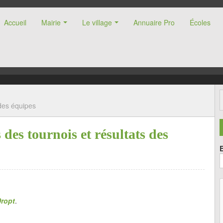
Accueil
Mairie
Le village
Annuaire Pro
Écoles
nne (47)
 des équipes
es tournois et résultats des
ropt
.