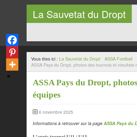
La Sauvetat du Dropt
Entre Pays de Lauzun et Pays de Duras en Lot-et-Garo
Vous êtes ici :
La Sauvetat du Dropt
/
ASSA Football
/
ASSA Pays du Dropt, photos des tournois et résultats
ASSA Pays du Dropt, photos d
équipes
6 novembre 2025
Informations à retrouver sur la page
ASSA Pays du D
L’après tournoi U11 / U13