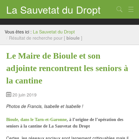
La Sauvetat du Dropt
Chercher
Accueil
Vous êtes ici :
La Sauvetat du Dropt
Mairie
/
Résultat de recherche pour [
bioule
]
Le village
Le Maire de Bioule et son
Annuaire Pro
adjointe rencontrent les seniors à
Écoles
la cantine
Archives
20 juin 2019
Agenda 2026
Photos de Francis, Isabelle et Isabelle !
Contact
Bioule, dans le Tarn-et-Garonne
, à l’origine de l’opération des
seniors à la cantine de La Sauvetat du Dropt
Certes, les réseaux sociaux sont largement critiquables mais il